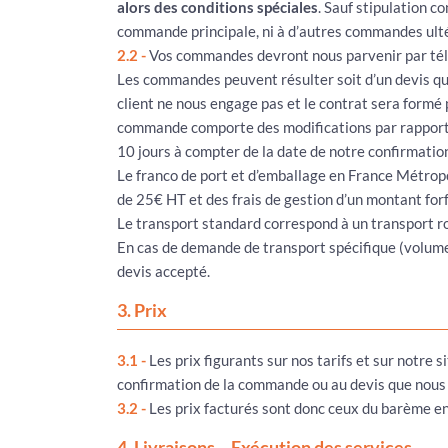
alors des conditions spéciales
. Sauf stipulation c
commande principale, ni à d’autres commandes ulté
2.2 -
Vos commandes devront nous parvenir par téléc
Les commandes peuvent résulter soit d’un devis qu
client ne nous engage pas et le contrat sera form
commande comporte des modifications par rapport à 
10 jours à compter de la date de notre confirmatio
Le franco de port et d’emballage en France Métropo
de 25€ HT et des frais de gestion d’un montant for
Le transport standard correspond à un transport ro
En cas de demande de transport spécifique (volume, p
devis accepté.
3. Prix
3.1 -
Les prix figurants sur nos tarifs et sur notre 
confirmation de la commande ou au devis que nous 
3.2 -
Les prix facturés sont donc ceux du barème en
4. Livraisons – Exécution des services