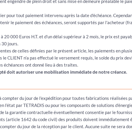
ent engendre de plein droit et sans mise en demeure préalable le pa
cier pour tout paiement intervenu après la date d'échéance. Cependa
enir le paiement des échéances, seront supportés par l'acheteur (frais
20 000 Euros H.T. et d'un délai supérieur à 2 mois, le prix est paya
 30 jours.
rentes de celles définies par le présent article, les paiements en pl
s le CLIENT n'a pas effectué le versement requis, le solde du prix dev
les échéances ont donné lieu à des traites.
té doit autoriser une mobilisation immédiate de notre créance.
 à compter du jour de l’expédition pour toutes fabrications réalisées 
s en l’état par TETRADIS ou pour les composants de solutions d’énergi
a de la garantie contractuelle éventuellement consentie par le fourni
nts (article 1642 du code civil) des produits doivent immédiatement
à compter du jour de la réception par le client. Aucune suite ne sera 