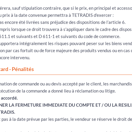
era, sauf stipulation contraire, que si le prix, en principal et acces
du prix à la date convenue permettra à TETRADIS d'exercer :
as encore été livrées sans préjudice des dispositions de l’article 6.
pris lorsque ce droit trouvera à s'appliquer dans le cadre des dispos
L611.1 et suivants et D 611-1 et suivants du code de commerce.
upportera intégralement les risques pouvant peser sur les biens vendu
on par cas fortuit ou de force majeure des produits vendus ou en cas
ncore intervenu.
ard - Pénalités
mation de commande ou au devis accepté par le client, les marchandis
xécution de la commande a donné lieu à réclamation ou litige.
 accordé.
ER LA FERMETURE IMMEDIATE DU COMPTE ET / OU LA RESILI
RADIS.
 pas à la date prévue par les parties, le vendeur se réserve le droit 