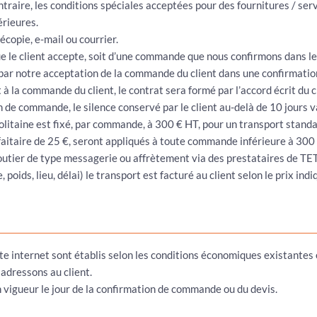
ontraire, les conditions spéciales acceptées pour des fournitures / se
rieures.
opie, e-mail ou courrier.
e le client accepte, soit d’une commande que nous confirmons dans le
é par notre acceptation de la commande du client dans une confirmati
la commande du client, le contrat sera formé par l’accord écrit du cli
n de commande, le silence conservé par le client au-delà de 10 jours v
litaine est fixé, par commande, à 300 € HT, pour un transport standar
faitaire de 25 €, seront appliqués à toute commande inférieure à 300
utier de type messagerie ou affrètement via des prestataires de TETR
oids, lieu, délai) le transport est facturé au client selon le prix in
site internet sont établis selon les conditions économiques existantes
adressons au client.
 vigueur le jour de la confirmation de commande ou du devis.