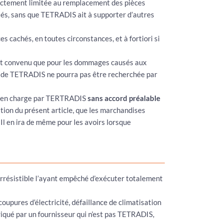
trictement limitée au remplacement des pièces
tés, sans que TETRADIS ait à supporter d’autres
s cachés, en toutes circonstances, et à fortiori si
l est convenu que pour les dommages causés aux
té de TETRADIS ne pourra pas être recherchée par
ris en charge par TERTRADIS
sans accord préalable
ation du présent article, que les marchandises
 Il en ira de même pour les avoirs lorsque
rrésistible l’ayant empêché d’exécuter totalement
upures d’électricité, défaillance de climatisation
riqué par un fournisseur qui n’est pas TETRADIS,