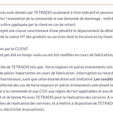
vices sont donnés par TETRADIS seulement à titre indicatif et peuvent
ifier l'annulation de la commande ni une demande de dommage - intérê
a être appliquée par le client en cas de retard.
epté une clause sanctionnant d'une pénalité le dépassement du délai d
e la valeur HT des produits ou services dont la livraison et/ou l’exéc
ées par le CLIENT.
ont pas été en temps voulu ou ont été modifiés en cours de fabricatio
ôle de TETRADIS tels que : force majeure et autres évènements tels q
ut de pièces importantes en cours de fabrication ; interruption ou ret
fournisseurs, sans que cette énumération soit limitative.
Les condit
nformé des cas de force majeure et autres évènements entraînant le
à la commande et aux CGV, aux règles de l’art applicables et aux dis
t et de bonne foi avec TETRADIS pour la réalisation des services. A ce
lieu de réalisation des services, et à mettre à disposition de TETRAD
z, électricité, évacuations).