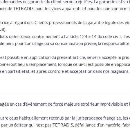
s demandes de garantie du client seront rejetées. La garantie est s
oix de TETRADIS, pour les vices apparents et pour les non-conformi
ce à l’égard des Clients professionnels de la garantie légale des vice
il).
oduits défectueux, conformément à l’article 1245-14 du code civil, i
cipalement pour son usage ou sa consommation privée, la responsabili
 est possible en application du présent article, ne sera accepté ni p
donneront lieu à remplacement, lorsque celui-ci est possible en applic
e en parfait état, et après contrôle et acceptation dans nos magasins.
gée en cas d’événement de force majeure extérieur imprévisible et i
re ceux habituellement retenus par la jurisprudence française, les co
 par un éditeur qui n’est pas TETRADIS, défaillance d’un matériel fab