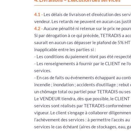
4.1 -
Les délais de livraison et d’exécution des ser
vendeur. Les retards ne peuvent en aucun cas just
4.2 -
Aucune pénalité ni retenue sur le prix ne pourr
Si par dérogation à ce qui précède, TETRADIS a acc
saurait en aucun cas dépasser le plafond de 5% HT d
inapplicable entre les parties si :
- Les conditions du paiement n'ont pas été respect
- Les renseignements à fournir par le CLIENT ne l'
services.
- En cas de faits ou événements échappant au contr
incendie ; inondation ; accidents d’outillage ; reb
un chômage total ou partiel pour TETRADIS ou ses 
Le VENDEUR tiendra, dès que possible, le CLIENT i
services sont réalisés par TETRADIS conformément 
vigueur. Le client s’engage à collaborer diligemmen
l’achèvement des services : à permettre l’accès au 
services le cas échéant (aires de stockages, eau, ga