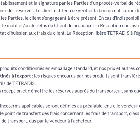
tablissement et la signature par les Parties d’un procès-verbal de ré
er des réserves. Le client est tenu de vérifier la bonne réalisation de
s Parties, le client s’engageant à être présent. En cas d’indisponibi
uste motif et/ou de refus du Client de prononcer la Réception non just
at d’huissier, aux frais du client. La Réception libère TETRADIS à l’é
produits conditionnés en emballage standard, et nos prix et autres c
tinés à l’export
: les risques encourus par nos produits sont transférés
rils de TETRADIS.
r à réception et d’émettre les réserves auprès du transporteur, sans
 incoterms applicables seront définies au préalable, entre le vendeur 
e point de transfert des frais concernant les frais de transport, d’ass
de transport, dus par le vendeur à l’acheteur.