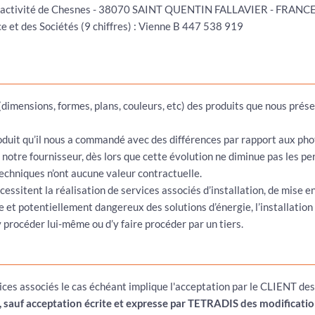
arc d'activité de Chesnes - 38070 SAINT QUENTIN FALLAVIER - FRANC
et des Sociétés (9 chiffres) : Vienne B 447 538 919
(dimensions, formes, plans, couleurs, etc) des produits que nous pré
produit qu’il nous a commandé avec des différences par rapport aux ph
 notre fournisseur, dès lors que cette évolution ne diminue pas les p
 techniques n’ont aucune valeur contractuelle.
cessitent la réalisation de services associés d’installation, de mise 
 et potentiellement dangereux des solutions d’énergie, l’installation
y procéder lui-même ou d’y faire procéder par un tiers.
ices associés le cas échéant implique l'acceptation par le CLIENT de
t, sauf acceptation écrite et expresse par TETRADIS des modificatio