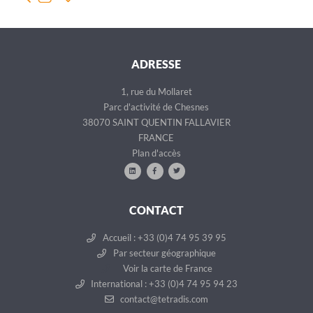
ADRESSE
1, rue du Mollaret
Parc d'activité de Chesnes
38070 SAINT QUENTIN FALLAVIER
FRANCE
Plan d'accès
CONTACT
Accueil : +33 (0)4 74 95 39 95
Par secteur géographique
Voir la carte de France
International : +33 (0)4 74 95 94 23
contact@tetradis.com