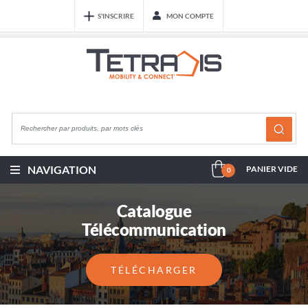
S'INSCRIRE
MON COMPTE
NAVIGATION
PANIER VIDE
0
Catalogue
Télécommunication
TÉLÉCHARGER