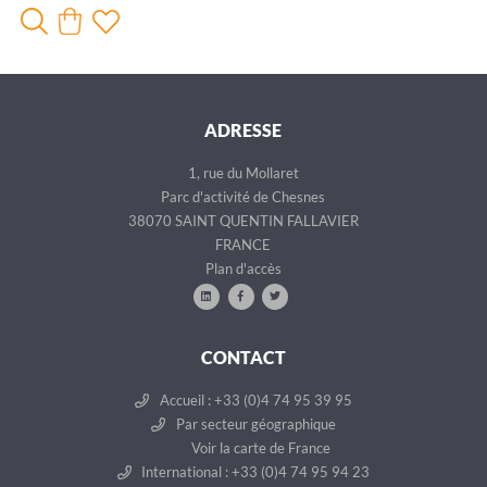
ADRESSE
1, rue du Mollaret
Parc d'activité de Chesnes
38070 SAINT QUENTIN FALLAVIER
FRANCE
Plan d'accès
CONTACT
Accueil : +33 (0)4 74 95 39 95
Par secteur géographique
Voir la carte de France
International : +33 (0)4 74 95 94 23