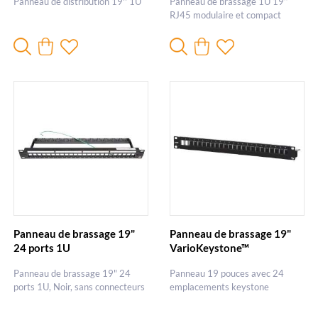
Panneau de distribution 19'' 1U
Panneau de brassage 1U 19’’
RJ45 modulaire et compact
Panneau de brassage 19"
Panneau de brassage 19"
24 ports 1U
VarioKeystone™
Panneau de brassage 19" 24
Panneau 19 pouces avec 24
ports 1U, Noir, sans connecteurs
emplacements keystone