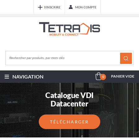
S'INSCRIRE
MON COMPTE
NAVIGATION
PANIER VIDE
0
Catalogue VDI
Datacenter
TÉLÉCHARGER