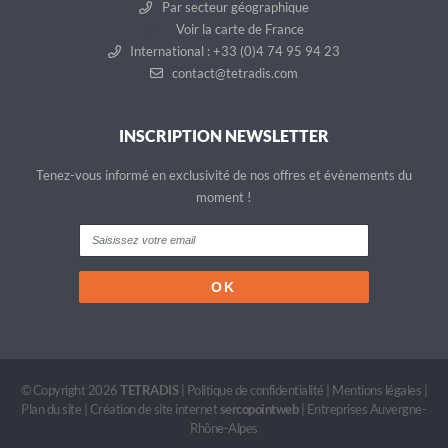
Par secteur géographique
Voir la carte de France
International : +33 (0)4 74 95 94 23
contact@tetradis.com
INSCRIPTION NEWSLETTER
Tenez-vous informé en exclusivité de nos offres et évènements du
moment !
© Copyright 2026
TETRADIS
|
Politique de confidentialité
|
Mentions légales
|
Plan du site
|
Création de site internet
sercopointweb
|
Entreprises Auvergne-
Rhône-Alpes