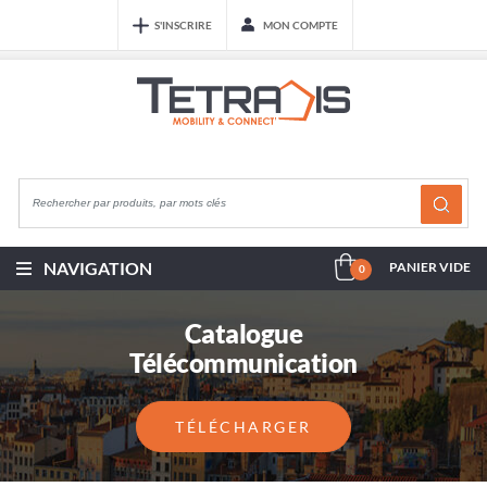
S'INSCRIRE
MON COMPTE
NAVIGATION
PANIER VIDE
0
Catalogue
Télécommunication
TÉLÉCHARGER