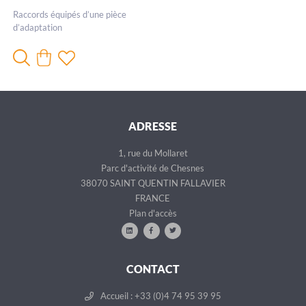
Raccords équipés d’une pièce
d’adaptation
ADRESSE
1, rue du Mollaret
Parc d'activité de Chesnes
38070 SAINT QUENTIN FALLAVIER
FRANCE
Plan d'accès
CONTACT
Accueil : +33 (0)4 74 95 39 95