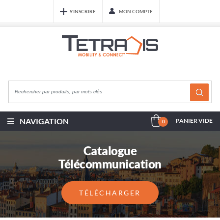
S'INSCRIRE
MON COMPTE
NAVIGATION
PANIER VIDE
0
Catalogue
Télécommunication
TÉLÉCHARGER