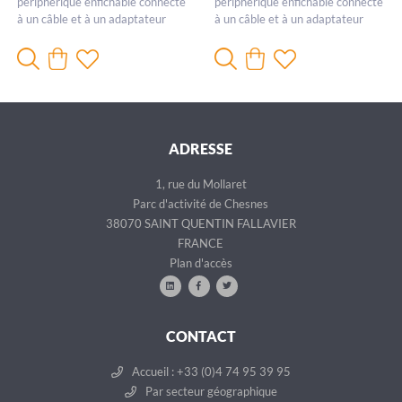
périphérique enfichable connecté
périphérique enfichable connecté
à un câble et à un adaptateur
à un câble et à un adaptateur
pour fibre optique
pour fibre optique
ADRESSE
1, rue du Mollaret
Parc d'activité de Chesnes
38070 SAINT QUENTIN FALLAVIER
FRANCE
Plan d'accès
CONTACT
Accueil : +33 (0)4 74 95 39 95
Par secteur géographique