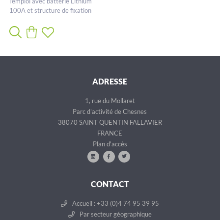
l’emploi avec batterie Lithium
100A et structure de fixation
poteau
ADRESSE
1, rue du Mollaret
Parc d'activité de Chesnes
38070 SAINT QUENTIN FALLAVIER
FRANCE
Plan d'accès
CONTACT
Accueil : +33 (0)4 74 95 39 95
Par secteur géographique