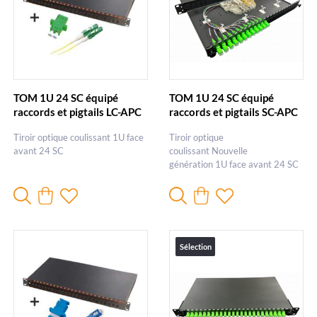
TOM 1U 24 SC équipé
TOM 1U 24 SC équipé
raccords et pigtails LC-APC
raccords et pigtails SC-APC
duplex
- Nouvelle génération
Tiroir optique coulissant 1U face
Tiroir optique
avant 24 SC
coulissant Nouvelle
génération 1U face avant 24 SC
Sélection