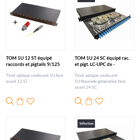
TOM 1U 12 ST équipé
TOM 1U 24 SC équipé rac.
raccords et pigtails 9/125
et pigt. LC-UPC dx -
FC-UPC
Nouvelle génération
Tiroir optique coulissant 1U face
Tiroir optique coulissant
avant 12 ST
1U Nouvelle génération face
avant 24 SC
Sélection