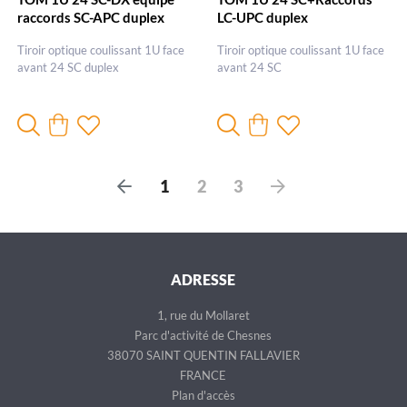
raccords SC-APC duplex
LC-UPC duplex
Tiroir optique coulissant 1U face
Tiroir optique coulissant 1U face
avant 24 SC duplex
avant 24 SC
P
S
1
2
3
r
u
é
i
c
v
é
a
ADRESSE
d
n
e
t
1, rue du Mollaret
n
Parc d'activité de Chesnes
t
38070 SAINT QUENTIN FALLAVIER
FRANCE
Plan d'accès