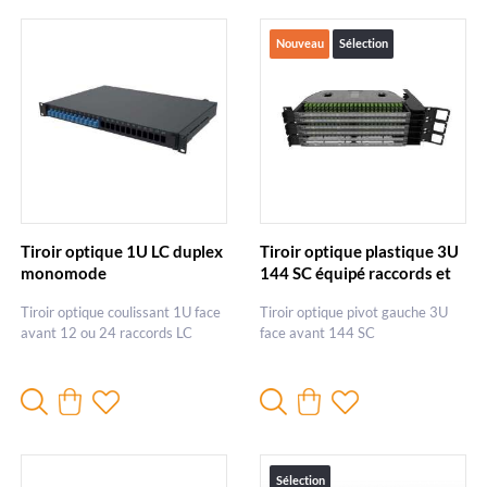
Nouveau
Sélection
Tiroir optique 1U LC duplex
Tiroir optique plastique 3U
monomode
144 SC équipé raccords et
pigtails SC-APC - Pivot
Tiroir optique coulissant 1U face
Tiroir optique pivot gauche 3U
gauche
avant 12 ou 24 raccords LC
face avant 144 SC
Sélection