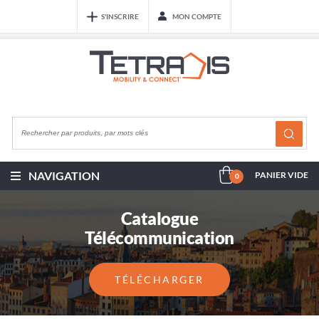
S'INSCRIRE
MON COMPTE
NAVIGATION
PANIER VIDE
0
Catalogue
Télécommunication
TÉLÉCHARGER