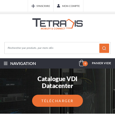
S'INSCRIRE
MON COMPTE
NAVIGATION
PANIER VIDE
0
Catalogue VDI
Datacenter
TÉLÉCHARGER