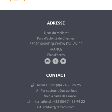
ADRESSE
1, rue du Mollaret
Parc d'activité de Chesnes
38070 SAINT QUENTIN FALLAVIER
FRANCE
Plan d'accès
CONTACT
Accueil : +33 (0)4 74 95 39 95
Par secteur géographique
Voir la carte de France
International : +33 (0)4 74 95 94 23
contact@tetradis.com