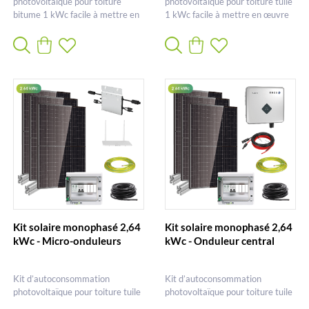
photovoltaïque pour toiture
photovoltaïque pour toiture tuile
bitume 1 kWc facile à mettre en
1 kWc facile à mettre en œuvre
œuvre
Kit solaire monophasé 2,64
Kit solaire monophasé 2,64
kWc - Micro-onduleurs
kWc - Onduleur central
Kit d’autoconsommation
Kit d’autoconsommation
photovoltaïque pour toiture tuile
photovoltaïque pour toiture tuile
2,64kWc
2,64kWc