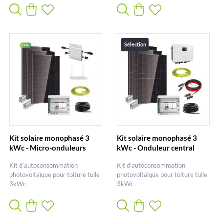
Sélection
Kit solaire monophasé 3
Kit solaire monophasé 3
kWc - Micro-onduleurs
kWc - Onduleur central
Kit d’autoconsommation
Kit d’autoconsommation
photovoltaïque pour toiture tuile
photovoltaïque pour toiture tuile
3kWc
3kWc