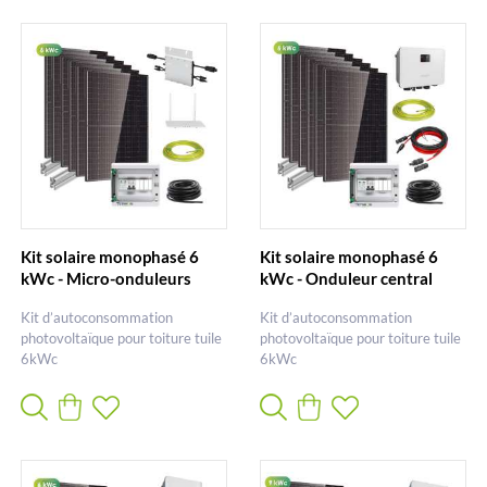
Kit solaire monophasé 6
Kit solaire monophasé 6
kWc - Micro-onduleurs
kWc - Onduleur central
Kit d’autoconsommation
Kit d’autoconsommation
photovoltaïque pour toiture tuile
photovoltaïque pour toiture tuile
6kWc
6kWc