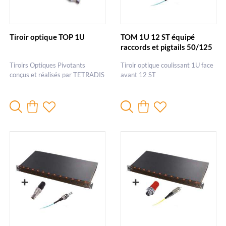
Tiroir optique TOP 1U
TOM 1U 12 ST équipé
raccords et pigtails 50/125
ST
Tiroirs Optiques Pivotants
Tiroir optique coulissant 1U face
conçus et réalisés par TETRADIS
avant 12 ST