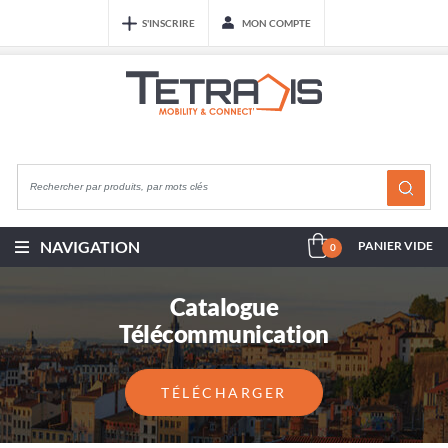
S'INSCRIRE
MON COMPTE
NAVIGATION
PANIER VIDE
0
Catalogue
Télécommunication
TÉLÉCHARGER