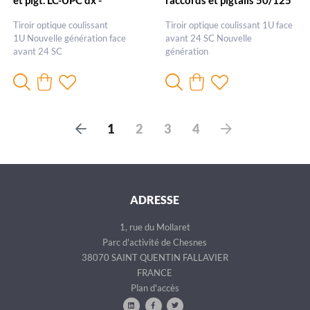
et pigt. LC-UPC dx -
raccords et pigtails 50/125
Nouvelle génération
LC duplex - Nouvelle
Tiroir optique coulissant
Tiroir optique coulissant 1U face
génération
1U Nouvelle génération face
avant 24 SC Nouvelle
avant 24 SC
génération
P
S
1
2
3
4
r
u
é
i
c
v
é
a
ADRESSE
d
n
e
t
1, rue du Mollaret
n
Parc d'activité de Chesnes
t
38070 SAINT QUENTIN FALLAVIER
FRANCE
Plan d'accès