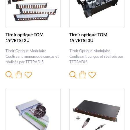
Tiroir optique TOM
Tiroir optique TOM
19"/ETSI 2U
19"/ETSI 3U
Tiroir Optique Modulaire
Tiroir Optique Modulaire
Coulissant monomode conçus et
Coulissant conçus et réalisés par
réalisés par TETRADIS
TETRADIS