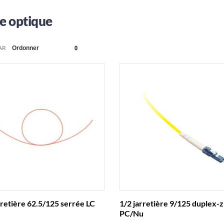
re optique
AR
rretière 62.5/125 serrée LC
1/2 jarretière 9/125 duplex-z
PC/Nu