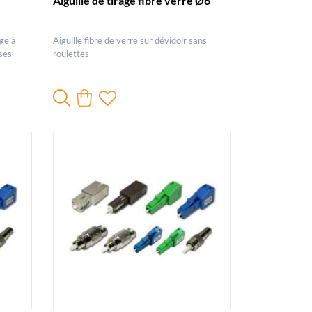
Aiguille de tirage fibre verre Ø6
ge à
Aiguille fibre de verre sur dévidoir sans
sses
roulettes