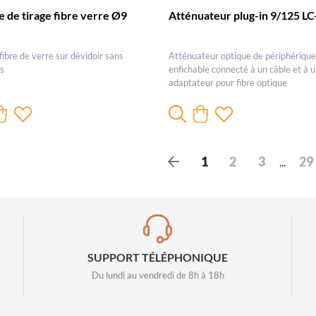
le de tirage fibre verre Ø9
Atténuateur plug-in 9/125 L
 fibre de verre sur dévidoir sans
Atténuateur optique de périphérique
es
enfichable connecté à un câble et à 
adaptateur pour fibre optique
P
1
2
3
29
...
r
é
c
é
d
e
SUPPORT TÉLÉPHONIQUE
n
Du lundi au vendredi de 8h à 18h
t