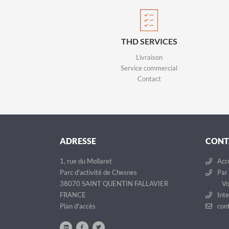
THD SERVICES
Livraison
Service commercial
Contact
ADRESSE
CONT
1, rue du Mollaret
Accu
Parc d'activité de Chesnes
Par 
38070 SAINT QUENTIN FALLAVIER
Vo
FRANCE
Inte
Plan d'accès
cont