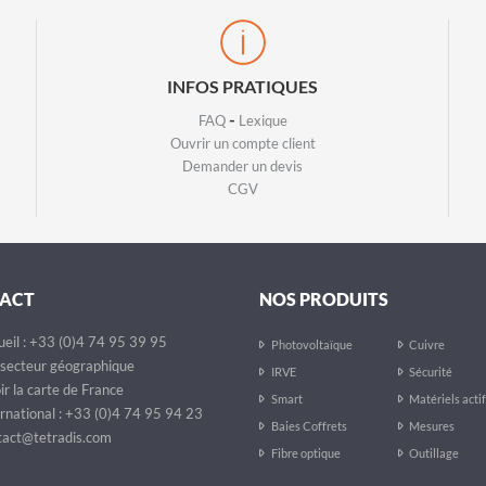
INFOS PRATIQUES
-
FAQ
Lexique
Ouvrir un compte client
Demander un devis
CGV
ACT
NOS PRODUITS
eil : +33 (0)4 74 95 39 95
Photovoltaïque
Cuivre
secteur géographique
IRVE
Sécurité
ir la carte de France
Smart
Matériels acti
rnational : +33 (0)4 74 95 94 23
Baies Coffrets
Mesures
act@tetradis.com
Fibre optique
Outillage