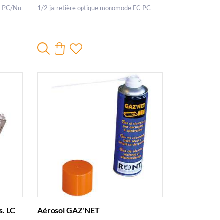
C-PC/Nu
1/2 jarretière optique monomode FC-PC
s. LC
Aérosol GAZ'NET