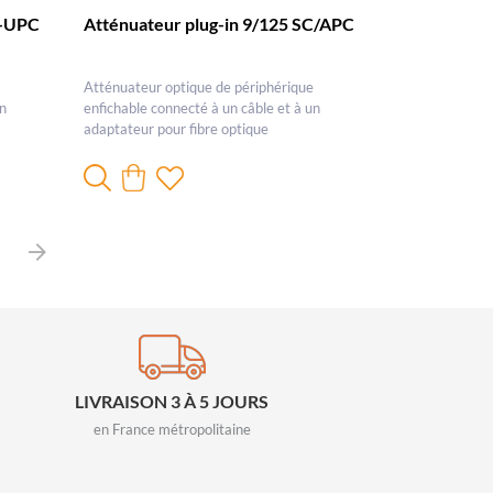
C-UPC
Atténuateur plug-in 9/125 SC/APC
Atténuateur optique de périphérique
un
enfichable connecté à un câble et à un
adaptateur pour fibre optique
S
u
i
v
a
n
t
LIVRAISON 3 À 5 JOURS
en France métropolitaine