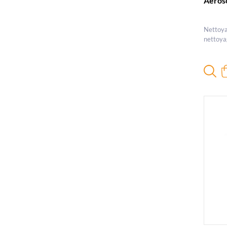
Aéros
Nettoyan
nettoyag