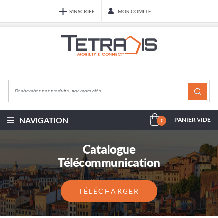
S'INSCRIRE
MON COMPTE
NAVIGATION
PANIER VIDE
0
Catalogue
Télécommunication
TÉLÉCHARGER