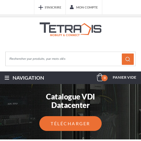
S'INSCRIRE
MON COMPTE
NAVIGATION
PANIER VIDE
0
Catalogue VDI
Datacenter
TÉLÉCHARGER