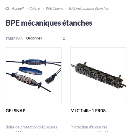
Accueil
Cuivre
BPE Cuivre
BPE mécaniques étanches
BPE mécaniques étanches
TRIER PAR
GELSNAP
MJC Taille 1 FR08
Boîte de protection d’épissures
Protection d'épissures