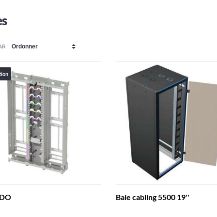
es
AR
tion
TDO
Baie cabling 5500 19''