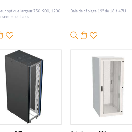
teur optique largeur 750, 900, 1200
Baie de câblage 19'' de 18 à 47U
nsemble de baies