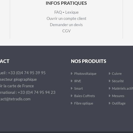
INFOS PRATIQUES
-
FAQ
Lexique
Ouvrir un compte client
Demander un devis
CGV
ACT
NOS PRODUITS
eil : +33 (0)4 74 95 39 95
Photovoltaïque
Cuivre
secteur géographique
IRVE
Sécurité
ir la carte de France
Smart
Matériels acti
rnational : +33 (0)4 74 95 94 23
Baies Coffrets
Mesures
act@tetradis.com
Fibre optique
Outillage