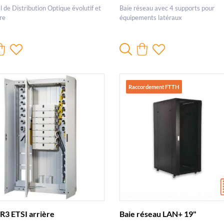
 de Distribution Optique évolutif et
Baie réseau avec 4 supports pour
re
équipements latéraux
Raccordement FTTH
R3 ETSI arrière
Baie réseau LAN+ 19"