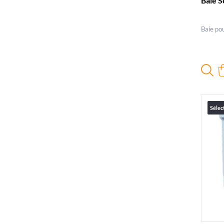
Baie S
Baie po
Sélec