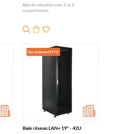
Baie de colocation avec 2 ou 4
compartiments
Raccordement FTTH
Baie réseau LAN+ 19" - 42U