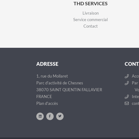
THD SERVICES
Livraison
Service commercial
Contact
ADRESSE
CONT
1, rue du Mollaret
Accu
Parc d'activité de Chesnes
Par 
38070 SAINT QUENTIN FALLAVIER
Vo
FRANCE
Inte
Plan d'accès
cont