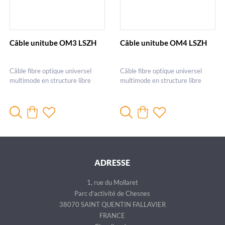
Câble unitube OM3 LSZH
Câble unitube OM4 LSZH
Câble fibre optique universel
Câble fibre optique universel
multimode en structure libre
multimode en structure libre
ADRESSE
1, rue du Mollaret
Parc d'activité de Chesnes
38070 SAINT QUENTIN FALLAVIER
FRANCE