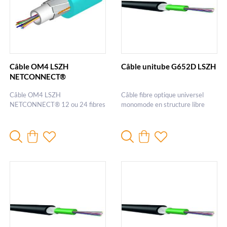
Câble OM4 LSZH
Câble unitube G652D LSZH
NETCONNECT®
Câble OM4 LSZH
Câble fibre optique universel
NETCONNECT® 12 ou 24 fibres
monomode en structure libre