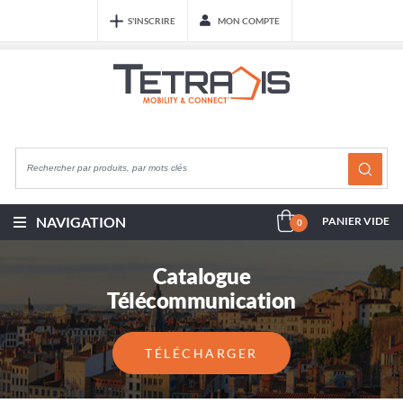
S'INSCRIRE
MON COMPTE
NAVIGATION
PANIER VIDE
0
Catalogue
Télécommunication
TÉLÉCHARGER