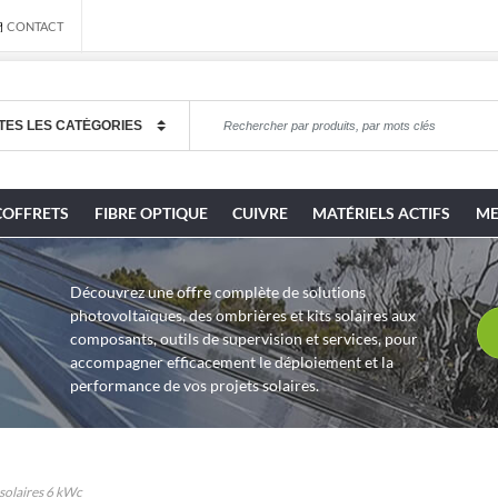
CONTACT
COFFRETS
FIBRE OPTIQUE
CUIVRE
MATÉRIELS ACTIFS
ME
Découvrez une offre complète de solutions
photovoltaïques, des ombrières et kits solaires aux
composants, outils de supervision et services, pour
accompagner efficacement le déploiement et la
performance de vos projets solaires.
 solaires 6 kWc