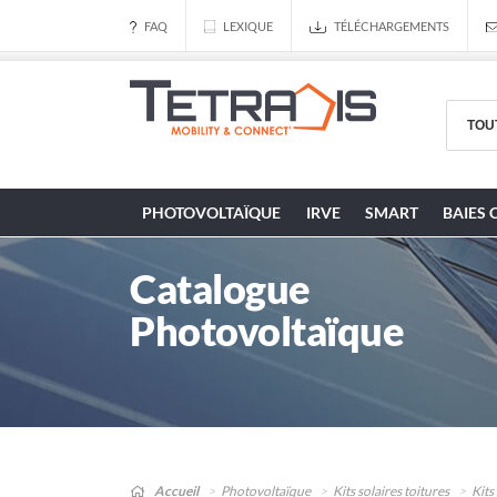
FAQ
LEXIQUE
TÉLÉCHARGEMENTS
PHOTOVOLTAÏQUE
IRVE
SMART
BAIES 
Catalogue
Photovoltaïque
Accueil
Photovoltaïque
Kits solaires toitures
Kits