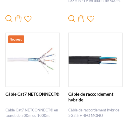
LSZH F/FTP en touret de 500m.
Nouveau
Câble Cat7 NETCONNECT®
Câble de raccordement
hybride
Câble Cat7 NETCONNECT® en
Câble de raccordement hybride
touret de 500m ou 1000m.
3G2,5 + 4FO MONO