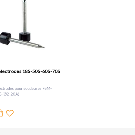
'électrodes 18S-50S-60S-70S
lectrodes pour soudeuses FSM-
S (Ø2-20A)