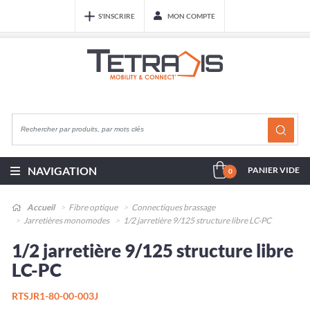
S'INSCRIRE
MON COMPTE
NAVIGATION
PANIER VIDE
0
Accueil
Fibre optique
Connectiques brassage
Jarretières monomodes
1/2 jarretière 9/125 structure libre LC-PC
1/2 jarretière 9/125 structure libre
LC-PC
RTSJR1-80-00-003J