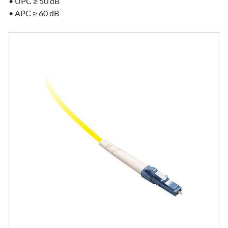
• UPC ≥ 50 dB
• APC ≥ 60 dB