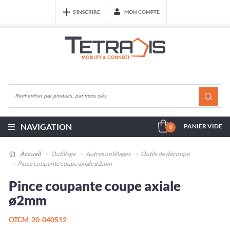
S'INSCRIRE
MON COMPTE
NAVIGATION
PANIER VIDE
0
Accueil
Outillage
Autres outillages
Outils de découpe
Pince coupante coupe axiale ø2mm
Pince coupante coupe axiale
ø2mm
OTCM-20-040512