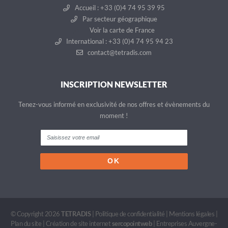
Accueil : +33 (0)4 74 95 39 95
Par secteur géographique
Voir la carte de France
International : +33 (0)4 74 95 94 23
contact@tetradis.com
INSCRIPTION NEWSLETTER
Tenez-vous informé en exclusivité de nos offres et évènements du
moment !
© Copyright 2026
TETRADIS
|
Politique de confidentialité
|
Mentions légales
|
Plan du site
|
Création de site internet
sercopointweb
|
Entreprises Auvergne-