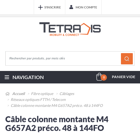
S'INSCRIRE
MON COMPTE
NAVIGATION
PANIER VIDE
0
Accueil
Fibre optique
Câblages
Réseaux optiques FTTH / Telecom
Câble colonne montante M4 G657A2 préco. 48 à 144FO
Câble colonne montante M4
G657A2 préco. 48 à 144FO