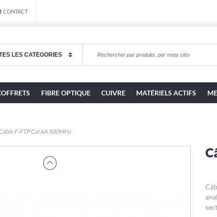
CONTACT
COFFRETS
FIBRE OPTIQUE
CUIVRE
MATÉRIELS ACTIFS
ME
Câble F-FTP Cat 6A 500MHz
C
Câb
ana
sect