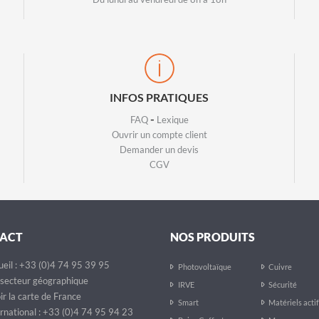
INFOS PRATIQUES
-
FAQ
Lexique
Ouvrir un compte client
Demander un devis
CGV
ACT
NOS PRODUITS
eil : +33 (0)4 74 95 39 95
Photovoltaïque
Cuivre
secteur géographique
IRVE
Sécurité
ir la carte de France
Smart
Matériels acti
rnational : +33 (0)4 74 95 94 23