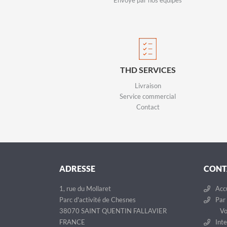
Envoyé par nos équipes
THD SERVICES
Livraison
Service commercial
Contact
ADRESSE
CONT
1, rue du Mollaret
Accu
Parc d'activité de Chesnes
Par 
38070 SAINT QUENTIN FALLAVIER
Vo
FRANCE
Inte