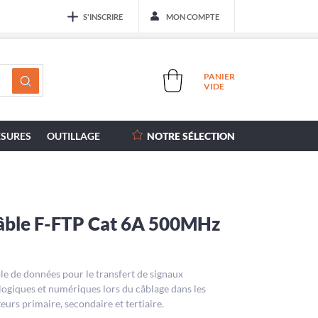
S'INSCRIRE
MON COMPTE
PANIER
VIDE
SURES
OUTILLAGE
NOTRE SÉLECTION
âble F-FTP Cat 6A 500MHz
le de données pour le transfert de signaux
logiques et numériques lors du câblage dans les
eurs primaire, secondaire et tertiaire.