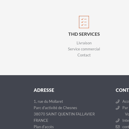
THD SERVICES
Livraison
Service commercial
Contact
ADRESSE
CONT
1, rue du Mollaret
Accu
Parc d'activité de Chesnes
Par 
38070 SAINT QUENTIN FALLAVIER
Vo
FRANCE
Inte
Plan d'accès
cont