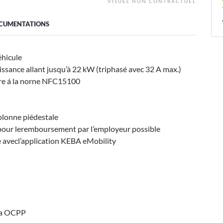
VISUEL NON CONTRACTUEL
CUMENTATIONS
éhicule
ssance allant jusqu’à 22 kW (triphasé avec 32 A max.)
dre á la norne NFC15100
olonne piédestale
pour leremboursement par l’employeur possible
e avecl’application KEBA eMobility
via OCPP