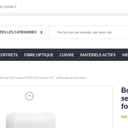
CONTACT
COFFRETS
FIBRE OPTIQUE
CUIVRE
MATÉRIELS ACTIFS
ME
Borne KeContact P30 CCC-series AC - véhicule de fonction
B
se
f
NRJ