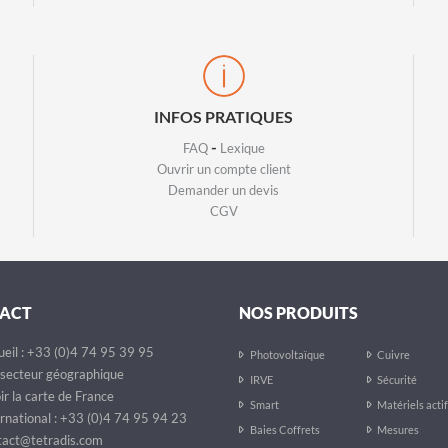
INFOS PRATIQUES
-
FAQ
Lexique
Ouvrir un compte client
Demander un devis
CGV
ACT
NOS PRODUITS
eil : +33 (0)4 74 95 39 95
Photovoltaïque
Cuivre
secteur géographique
IRVE
Sécurité
ir la carte de France
Smart
Matériels acti
rnational : +33 (0)4 74 95 94 23
Baies Coffrets
Mesures
act@tetradis.com