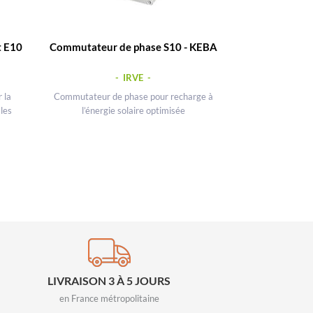
t E10
Commutateur de phase S10 - KEBA
Enrouleur de c
- IRVE -
 la
Commutateur de phase pour recharge à
Enrouleur de câb
les
l’énergie solaire optimisée
gestion 
LIVRAISON 3 À 5 JOURS
en France métropolitaine