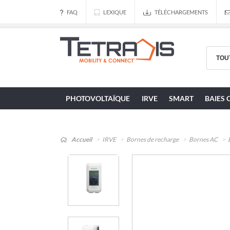
FAQ
LEXIQUE
TÉLÉCHARGEMENTS
PHOTOVOLTAÏQUE
IRVE
SMART
BAIES 
Accueil
IRVE
Bornes de recharge
Bornes AC