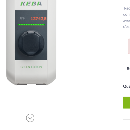
Rec
comp
ave
c’es
Qua