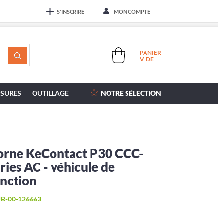
S'INSCRIRE
MON COMPTE
PANIER
VIDE
SURES
OUTILLAGE
NOTRE SÉLECTION
orne KeContact P30 CCC-
ries AC - véhicule de
onction
B-00-126663