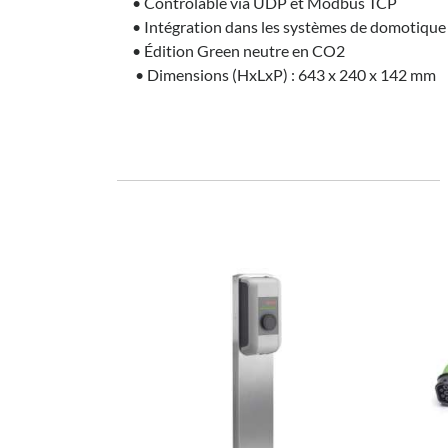
• Contrôlable via UDP et Modbus TCP
• Intégration dans les systèmes de domotique e
• Édition Green neutre en CO2
• Dimensions (HxLxP) : 643 x 240 x 142 mm