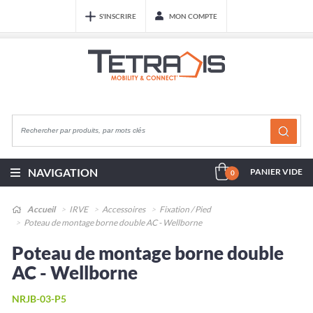
S'INSCRIRE
MON COMPTE
NAVIGATION
PANIER VIDE
0
Accueil
IRVE
Accessoires
Fixation / Pied
Poteau de montage borne double AC - Wellborne
Poteau de montage borne double
AC - Wellborne
NRJB-03-P5