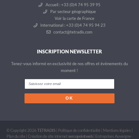
Accueil : +33 (0)4 74 95 39 95
Par secteur géographique
Voir la carte de France
International : +33 (0)4 74 95 94 23
contact@tetradis.com
INSCRIPTION NEWSLETTER
Tenez-vous informé en exclusivité de nos offres et évènements du
moment !
© Copyright 2026
TETRADIS
|
Politique de confidentialité
|
Mentions légales
|
Plan du site
|
Création de site internet
sercopointweb
|
Entreprises Auvergne-