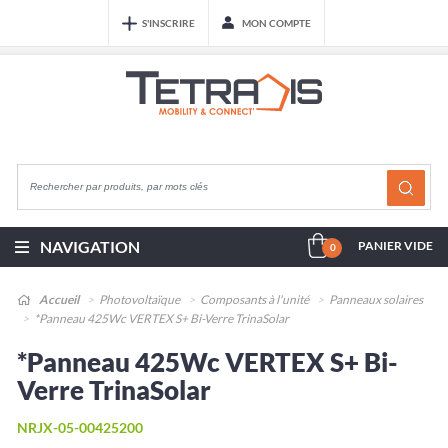
S'INSCRIRE
MON COMPTE
NAVIGATION
PANIER VIDE
0
Accueil
Photovoltaïque
Composants à l'unité
Panneaux solaires
*Panneau 425Wc VERTEX S+ Bi-Verre TrinaSolar
*Panneau 425Wc VERTEX S+ Bi-
Verre TrinaSolar
NRJX-05-00425200