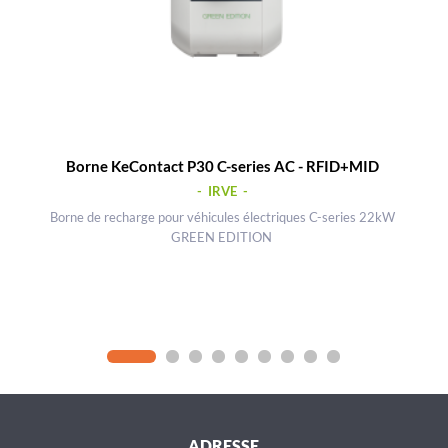
Borne KeContact P30 C-series AC - RFID+MID
- IRVE -
Borne de recharge pour véhicules électriques C-series 22kW
GREEN EDITION
ADRESSE