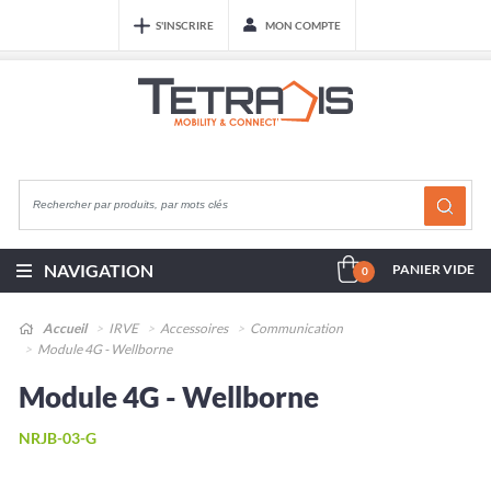
S'INSCRIRE
MON COMPTE
NAVIGATION
PANIER VIDE
0
Accueil
IRVE
Accessoires
Communication
Module 4G - Wellborne
Module 4G - Wellborne
NRJB-03-G