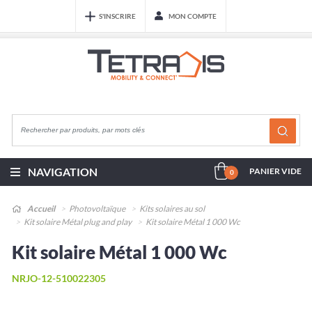
S'INSCRIRE
MON COMPTE
NAVIGATION
PANIER VIDE
0
Accueil
Photovoltaïque
Kits solaires au sol
Kit solaire Métal plug and play
Kit solaire Métal 1 000 Wc
Kit solaire Métal 1 000 Wc
NRJO-12-510022305