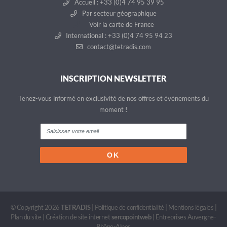
Accueil : +33 (0)4 74 95 39 95
Par secteur géographique
Voir la carte de France
International : +33 (0)4 74 95 94 23
contact@tetradis.com
INSCRIPTION NEWSLETTER
Tenez-vous informé en exclusivité de nos offres et évènements du
moment !
© Copyright 2026
TETRADIS
|
Politique de confidentialité
|
Mentions légales
|
Plan du site
|
Création de site internet
sercopointweb
|
Entreprises Auvergne-
Rhône-Alpes