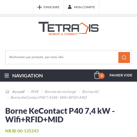
S'INSCRIRE
MON COMPTE
NAVIGATION
PANIER VIDE
0
Accueil
IRVE
Bornes de recharge
Bornes AC
Borne KeContact P40 7,4 kW - Wifi+RFID+MID
Borne KeContact P40 7,4 kW -
Wifi+RFID+MID
NRJB-00-135243