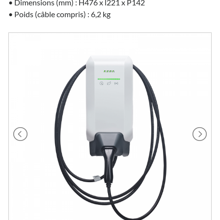
• Dimensions (mm) : H476 x l221 x P142
• Poids (câble compris) : 6,2 kg