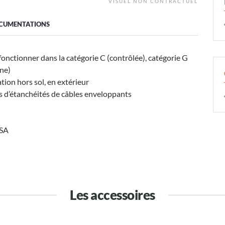
VISUEL NON CONTRACTUEL
CUMENTATIONS
onctionner dans la catégorie C (contrôlée), catégorie G
nne)
tion hors sol, en extérieur
cs d’étanchéités de câbles enveloppants
ASA
Les accessoires