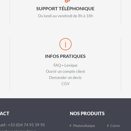
SUPPORT TÉLÉPHONIQUE
Du lundi au vendredi de 8h à 18h
INFOS PRATIQUES
-
FAQ
Lexique
Ouvrir un compte client
Demander un devis
CGV
ACT
NOS PRODUITS
eil : +33 (0)4 74 95 39 95
Photovoltaïque
Cuivre