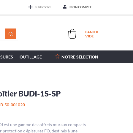
S'INSCRIRE
MON COMPTE
PANIER
VIDE
SURES
OUTILLAGE
NOTRE SÉLECTION
oîtier BUDI-1S-SP
B-50-001020
I est une gamme de coffrets muraux compacts
r protection d’épissures FO, destinés à une