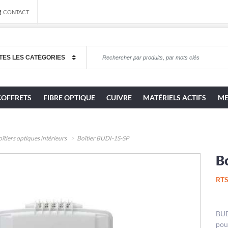
CONTACT
COFFRETS
FIBRE OPTIQUE
CUIVRE
MATÉRIELS ACTIFS
ME
îtiers optiques intérieurs
Boîtier BUDI-1S-SP
B
RTS
BUD
pou