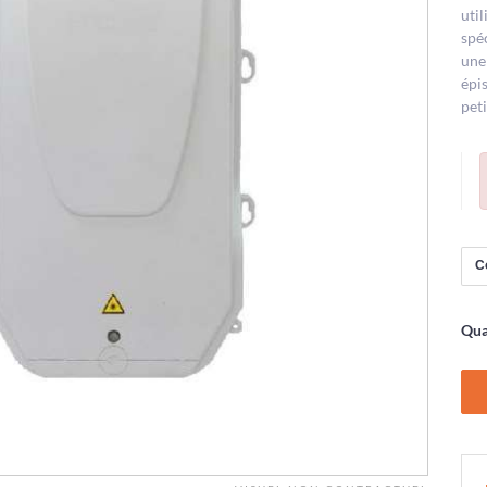
util
spé
une
épi
pet
Qua