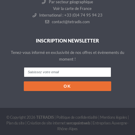
Par secteur géographique
Voir la carte de France
International : +33 (0)4 74 95 94 23
contact@tetradis.com
INSCRIPTION NEWSLETTER
Tenez-vous informé en exclusivité de nos offres et évènements du
moment !
© Copyright 2026
TETRADIS
|
Politique de confidentialité
|
Mentions légales
|
Plan du site
|
Création de site internet
sercopointweb
|
Entreprises Auvergne-
Rhône-Alpes