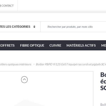
CONTACT
COFFRETS
FIBRE OPTIQUE
CUIVRE
MATÉRIELS ACTIFS
ME
îtiers optiques intérieurs
Boîtier PBPO 9/125 G657 équipé raccords et pigtails SC
B
éq
S
Boî