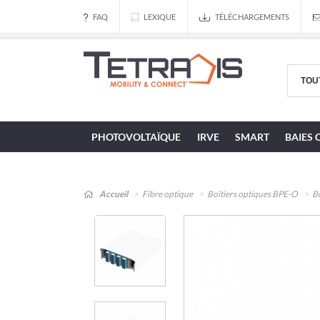
FAQ
LEXIQUE
TÉLÉCHARGEMENTS
PHOTOVOLTAÏQUE
IRVE
SMART
BAIES 
Accueil
Fibre optique
Boîtiers optiques BPE-O
Bo