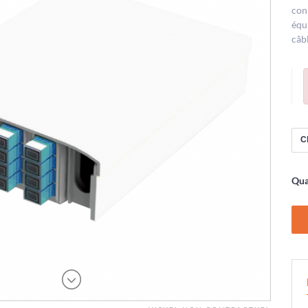
con
équ
câb
Qua