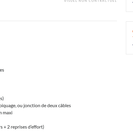
VISUEL NON CONTRACTUEL
res
s)
piquage, ou jonction de deux câbles
m maxi
i
 + 2 reprises d’effort)