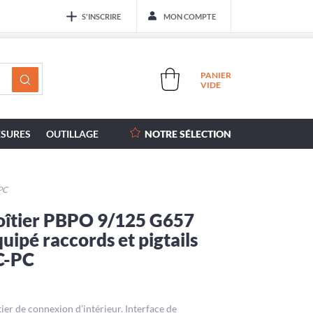
S'INSCRIRE
MON COMPTE
PANIER
VIDE
SURES
OUTILLAGE
NOTRE SÉLECTION
-PC
oîtier PBPO 9/125 G657
uipé raccords et pigtails
C-PC
tier de connexion d’intérieur. Interface de