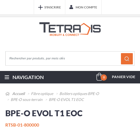
S'INSCRIRE
MON COMPTE
NAVIGATION
PANIER VIDE
0
Accueil
Fibre optique
Boîtiers optiques BPE-O
BPE-O sous-terrain
BPE-O EVOL T1 EOC
BPE-O EVOL T1 EOC
RTSB-01-800000