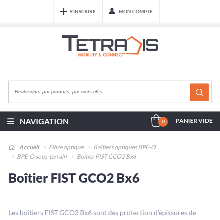
S'INSCRIRE
MON COMPTE
NAVIGATION
PANIER VIDE
0
Accueil
Fibre optique
Boîtiers optiques BPE-O
BPE-O sous-terrain
Boîtier FIST GCO2 Bx6
Boîtier FIST GCO2 Bx6
Les boîtiers FIST GCO2 Bx6 sont des protection d’épissures de