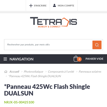
S'INSCRIRE
MON COMPTE
NAVIGATION
PANIER VIDE
0
Accueil
Photovoltaïque
Composants à l'unité
Panneaux solaires
*Panneau 425Wc Flash Shingle DUALSUN
*Panneau 425Wc Flash Shingle
DUALSUN
NRJX-05-00425100