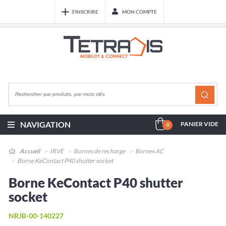
S'INSCRIRE
MON COMPTE
NAVIGATION
PANIER VIDE
0
Accueil
IRVE
Bornes de recharge
Bornes AC
Borne KeContact P40 shutter socket
Borne KeContact P40 shutter
socket
NRJB-00-140227