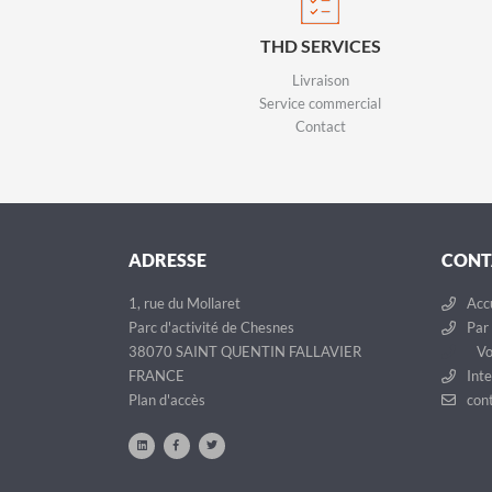
THD SERVICES
Livraison
Service commercial
Contact
ADRESSE
CONT
1, rue du Mollaret
Accu
Parc d'activité de Chesnes
Par 
38070 SAINT QUENTIN FALLAVIER
Vo
FRANCE
Inte
Plan d'accès
cont