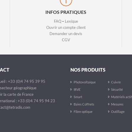
INFOS PRATIQUES
-
FAQ
Lexique
Ouvrir un compte client
Demander un devis
CGV
ACT
NOS PRODUITS
eil : +33 (0)4 74 95 39 95
Photovoltaïque
Cuivre
secteur géographique
IRVE
Sécurité
ir la carte de France
Smart
Matériels acti
rnational : +33 (0)4 74 95 94 23
Baies Coffrets
Mesures
act@tetradis.com
Fibre optique
Outillage