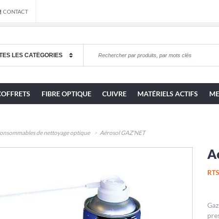
CONTACT
COFFRETS
FIBRE OPTIQUE
CUIVRE
MATÉRIELS ACTIFS
ME
onsommables de nettoyage optique
Aérosol GAZ'NET
A
RTS
Gaz
pre