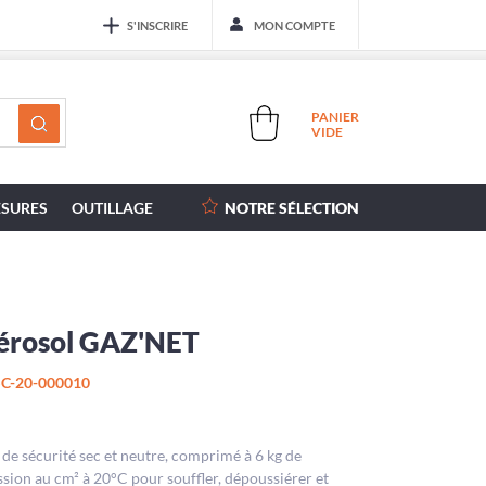
S'INSCRIRE
MON COMPTE
PANIER
VIDE
SURES
OUTILLAGE
NOTRE SÉLECTION
érosol GAZ'NET
C-20-000010
 de sécurité sec et neutre, comprimé à 6 kg de
ssion au cm² à 20°C pour souffler, dépoussiérer et