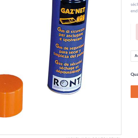
séc
endr
Qua