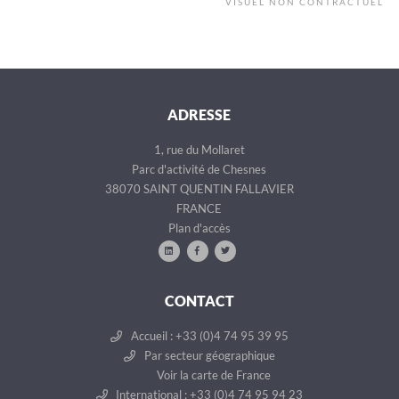
VISUEL NON CONTRACTUEL
ADRESSE
1, rue du Mollaret
Parc d'activité de Chesnes
38070 SAINT QUENTIN FALLAVIER
FRANCE
Plan d'accès
CONTACT
Accueil : +33 (0)4 74 95 39 95
Par secteur géographique
Voir la carte de France
International : +33 (0)4 74 95 94 23