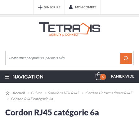
S'INSCRIRE
MON COMPTE
NAVIGATION
PANIER VIDE
0
Accueil
Cuivre
Solutions VDI RJ45
Cordons informatiques RJ45
Cordon RJ45 catégorie 6a
Cordon RJ45 catégorie 6a