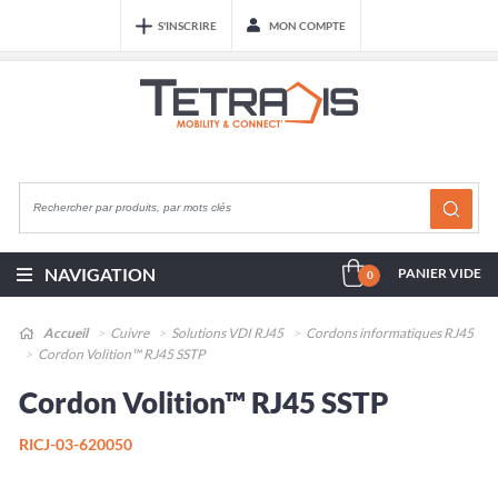
S'INSCRIRE
MON COMPTE
NAVIGATION
PANIER VIDE
0
Accueil
Cuivre
Solutions VDI RJ45
Cordons informatiques RJ45
Cordon Volition™ RJ45 SSTP
Cordon Volition™ RJ45 SSTP
RICJ-03-620050