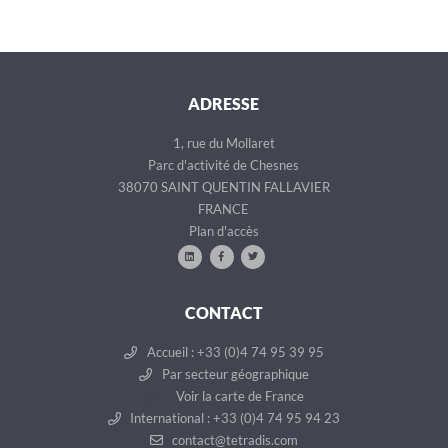
ADRESSE
1, rue du Mollaret
Parc d'activité de Chesnes
38070 SAINT QUENTIN FALLAVIER
FRANCE
Plan d'accès
CONTACT
Accueil : +33 (0)4 74 95 39 95
Par secteur géographique
Voir la carte de France
International : +33 (0)4 74 95 94 23
contact@tetradis.com