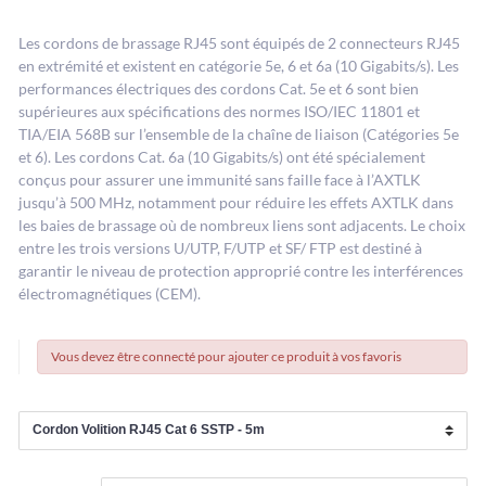
Les cordons de brassage RJ45 sont équipés de 2 connecteurs RJ45
en extrémité et existent en catégorie 5e, 6 et 6a (10 Gigabits/s). Les
performances électriques des cordons Cat. 5e et 6 sont bien
supérieures aux spécifications des normes ISO/IEC 11801 et
TIA/EIA 568B sur l’ensemble de la chaîne de liaison (Catégories 5e
et 6). Les cordons Cat. 6a (10 Gigabits/s) ont été spécialement
conçus pour assurer une immunité sans faille face à l’AXTLK
jusqu’à 500 MHz, notamment pour réduire les effets AXTLK dans
les baies de brassage où de nombreux liens sont adjacents. Le choix
entre les trois versions U/UTP, F/UTP et SF/ FTP est destiné à
garantir le niveau de protection approprié contre les interférences
électromagnétiques (CEM).
Vous devez être connecté pour ajouter ce produit à vos favoris