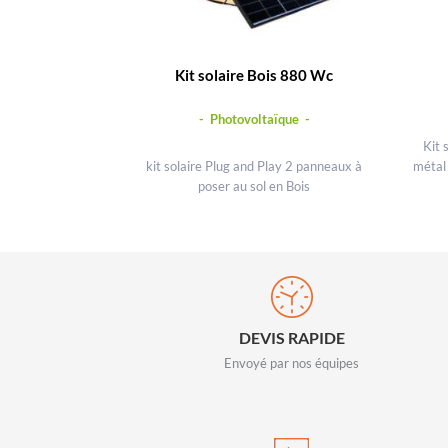
Kit solaire Bois 880 Wc
- Photovoltaïque -
Kit 
kit solaire Plug and Play 2 panneaux à
métal 
poser au sol en Bois
DEVIS RAPIDE
Envoyé par nos équipes