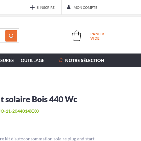
S'INSCRIRE
MON COMPTE
PANIER
VIDE
SURES
OUTILLAGE
NOTRE SÉLECTION
t solaire Bois 440 Wc
JO-11-2044014XX0
re kit d’autoconsommation solaire plug and start