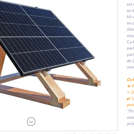
est
en é
kit
en 
d’é
sim
Ce 
per
par
de 
vot
Ce 
☀️
P
⭐
Un
✔️
U
pro
*Pr
exe
pri