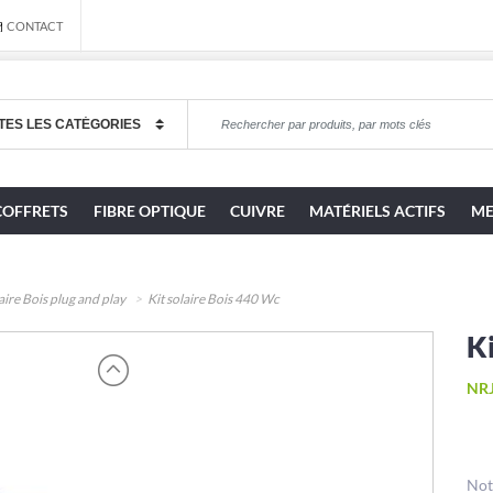
CONTACT
COFFRETS
FIBRE OPTIQUE
CUIVRE
MATÉRIELS ACTIFS
ME
laire Bois plug and play
Kit solaire Bois 440 Wc
Ki
NR
Not