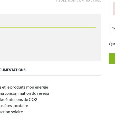
VISUEL NON CONTRACTUEL
Qua
CUMENTATIONS
che et je produits mon énergie
 ma consommation du réseau
e les émissions de CO2
s êtes locataire
uction solaire