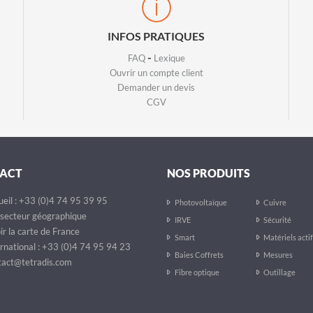
INFOS PRATIQUES
-
FAQ
Lexique
Ouvrir un compte client
Demander un devis
CGV
ACT
NOS PRODUITS
eil : +33 (0)4 74 95 39 95
Photovoltaïque
Cuivre
secteur géographique
IRVE
Sécurité
ir la carte de France
Smart
Matériels acti
rnational : +33 (0)4 74 95 94 23
Baies Coffrets
Mesures
act@tetradis.com
Fibre optique
Outillage