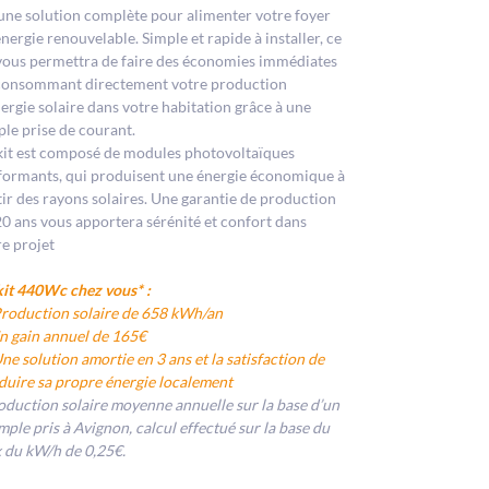
 une solution complète pour alimenter votre foyer
nergie renouvelable. Simple et rapide à installer, ce
 vous permettra de faire des économies immédiates
consommant directement votre production
nergie solaire dans votre habitation grâce à une
ple prise de courant.
kit est composé de modules photovoltaïques
formants, qui produisent une énergie économique à
tir des rayons solaires. Une garantie de production
20 ans vous apportera sérénité et confort dans
re projet
kit 440Wc chez vous* :
roduction solaire de 658 kWh/an
 gain annuel de 165€
ne solution amortie en 3 ans et la satisfaction de
duire sa propre énergie localement
oduction solaire moyenne annuelle sur la base d’un
mple pris à Avignon, calcul effectué sur la base du
x du kW/h de 0,25€.