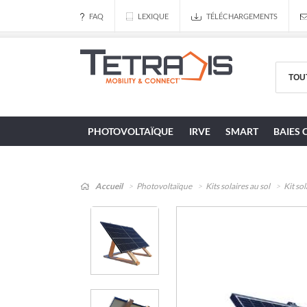
FAQ
LEXIQUE
TÉLÉCHARGEMENTS
PHOTOVOLTAÏQUE
IRVE
SMART
BAIES 
Accueil
Photovoltaïque
Kits solaires au sol
Kit so