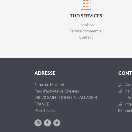
THD SERVICES
Livraison
Service commercial
Contact
ADRESSE
CONT
1, rue du Mollaret
Accu
Parc d'activité de Chesnes
Par 
38070 SAINT QUENTIN FALLAVIER
Vo
FRANCE
Inte
Plan d'accès
cont