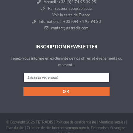
Accueil : +33 (0)4 74 95 39 95
Par secteur géographique
Voir la carte de France
International : +33 (0)4 74 95 94 23
contact@tetradis.com
INSCRIPTION NEWSLETTER
Tenez-vous informé en exclusivité de nos offres et évènements du
moment !
© Copyright 2026
TETRADIS
|
Politique de confidentialité
|
Mentions légales
|
Plan du site
|
Création de site internet
sercopointweb
|
Entreprises Auvergne-