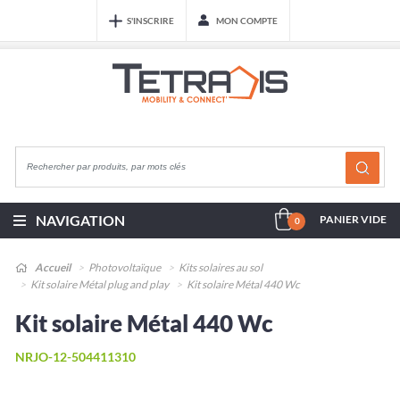
S'INSCRIRE
MON COMPTE
NAVIGATION
PANIER VIDE
0
Accueil
Photovoltaïque
Kits solaires au sol
Kit solaire Métal plug and play
Kit solaire Métal 440 Wc
Kit solaire Métal 440 Wc
NRJO-12-504411310