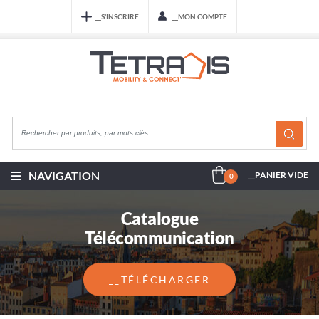
__S'INSCRIRE
__MON COMPTE
NAVIGATION
__PANIER VIDE
0
Catalogue
Télécommunication
__TÉLÉCHARGER