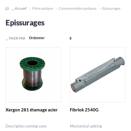
__Accueil
Fibre optique
Consommables optiques
Epissurages
Epissurages
__TRIER PAR
Xergon 281 étamage acier
Fibrlok 2540G
Description coming soon
Mechanical splicing