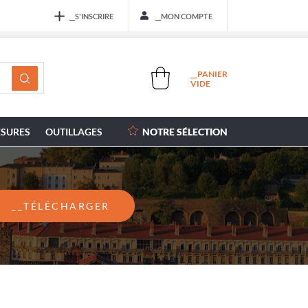
__S'INSCRIRE
__MON COMPTE
__PANIER
VIDE
SURES
OUTILLAGES
NOTRE SÉLECTION
__TÉLÉCHARGER