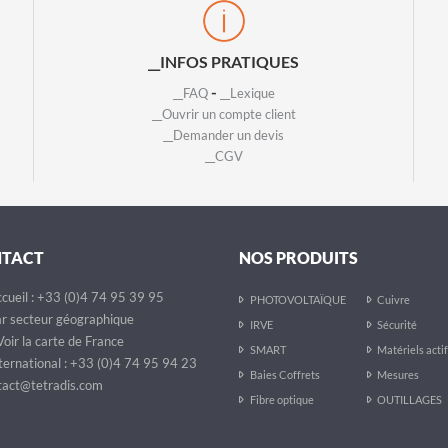
__INFOS PRATIQUES
-
__FAQ
__Lexique
__Ouvrir un compte client
__Demander un devis
__CGV
NTACT
NOS PRODUITS
cueil : +33 (0)4 74 95 39 95
PHOTOVOLTAÏQUE
Cuivre
r secteur géographique
IRVE
Sécurité
oir la carte de France
SMART
Matériels acti
ternational : +33 (0)4 74 95 94 23
Baies Coffrets
Mesures
act@tetradis.com
Fibre optique
OUTILLAGES