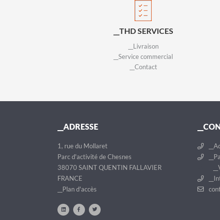
__THD SERVICES
__Livraison
__Service commercial
__Contact
__ADRESSE
__CO
1, rue du Mollaret
__Ac
Parc d'activité de Chesnes
__Pa
38070 SAINT QUENTIN FALLAVIER
__V
FRANCE
__In
__Plan d'accès
cont