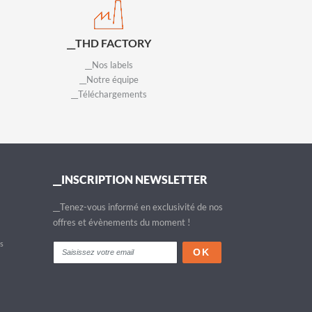
__THD FACTORY
__Nos labels
__Notre équipe
__Téléchargements
__INSCRIPTION NEWSLETTER
__Tenez-vous informé en exclusivité de nos
offres et évènements du moment !
fs