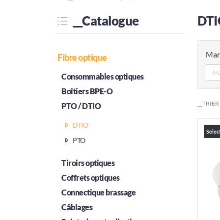
__Catalogue
DTI
Mar
Fibre optique
Ma
Consommables optiques
Boîtiers BPE-O
__TRIER
PTO / DTIO
DTIO
Selec
PTO
Tiroirs optiques
Coffrets optiques
Connectique brassage
Câblages