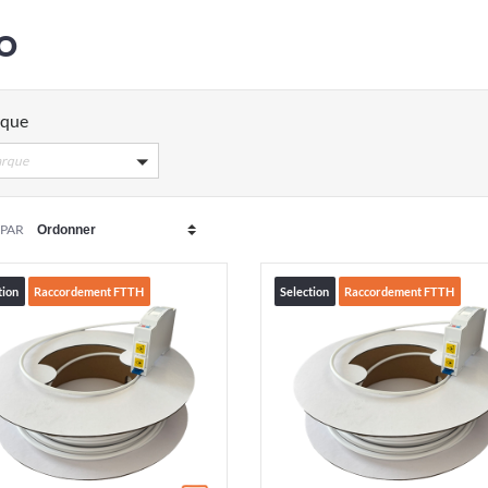
O
que
rque
 PAR
tion
Raccordement FTTH
Selection
Raccordement FTTH