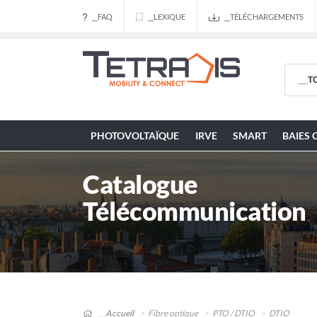
__FAQ
__LEXIQUE
__TÉLÉCHARGEMENTS
PHOTOVOLTAÏQUE
IRVE
SMART
BAIES 
Catalogue
Télécommunication
__Accueil
Fibre optique
PTO / DTIO
DTIO