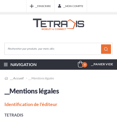
__S'INSCRIRE
__MON COMPTE
NAVIGATION
__PANIER VIDE
0
__Accueil
__Mentions légales
__Mentions légales
Identification de l'éditeur
TETRADIS