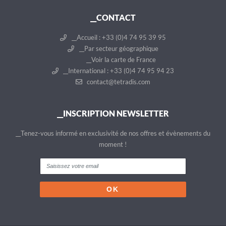
__CONTACT
__Accueil : +33 (0)4 74 95 39 95
__Par secteur géographique
__Voir la carte de France
__International : +33 (0)4 74 95 94 23
contact@tetradis.com
__INSCRIPTION NEWSLETTER
__Tenez-vous informé en exclusivité de nos offres et évènements du
moment !