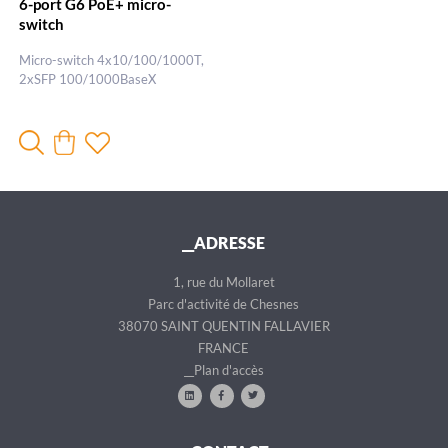
6-port G6 PoE+ micro-
switch
Micro-switch 4x10/100/1000T,
2xSFP 100/1000BaseX
__ADRESSE
1, rue du Mollaret
Parc d'activité de Chesnes
38070 SAINT QUENTIN FALLAVIER
FRANCE
__Plan d'accès