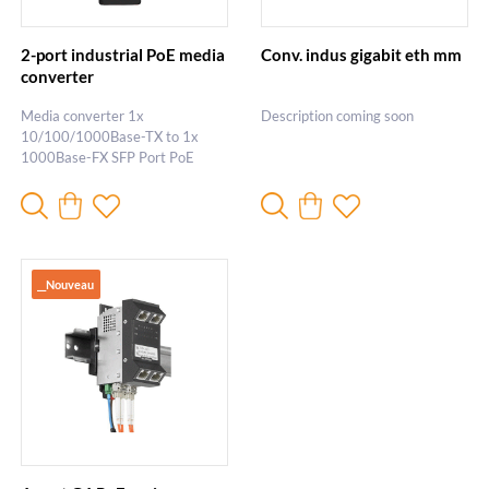
2-port industrial PoE media
Conv. indus gigabit eth mm
converter
Media converter 1x
Description coming soon
10/100/1000Base-TX to 1x
1000Base-FX SFP Port PoE
1x90W
__Nouveau