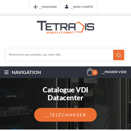
__S'INSCRIRE
__MON COMPTE
NAVIGATION
__PANIER VIDE
0
Catalogue VDI
Datacenter
__TÉLÉCHARGER