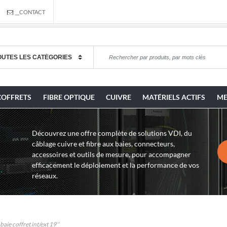
__CONTACT
COFFRETS
FIBRE OPTIQUE
CUIVRE
MATÉRIELS ACTIFS
ME
Découvrez une offre complète de solutions VDI, du
câblage cuivre et fibre aux baies, connecteurs,
accessoires et outils de mesure, pour accompagner
efficacement le déploiement et la performance de vos
réseaux.
aie coffret int/ext 19''