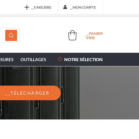
__S'INSCRIRE
__MON COMPTE
__PANIER
VIDE
SURES
OUTILLAGES
NOTRE SÉLECTION
__TÉLÉCHARGER