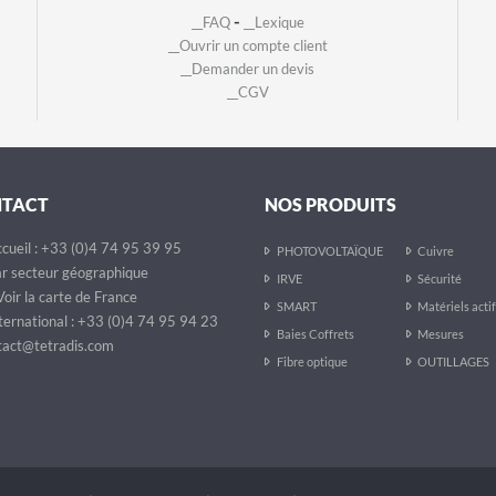
-
__FAQ
__Lexique
__Ouvrir un compte client
__Demander un devis
__CGV
NTACT
NOS PRODUITS
cueil : +33 (0)4 74 95 39 95
PHOTOVOLTAÏQUE
Cuivre
r secteur géographique
IRVE
Sécurité
oir la carte de France
SMART
Matériels acti
ternational : +33 (0)4 74 95 94 23
Baies Coffrets
Mesures
act@tetradis.com
Fibre optique
OUTILLAGES