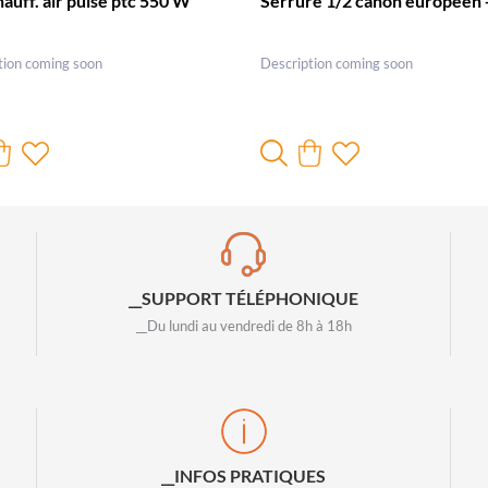
hauff. air pulsé ptc 550 W
Serrure 1/2 canon européen 
tion coming soon
Description coming soon
__SUPPORT TÉLÉPHONIQUE
__Du lundi au vendredi de 8h à 18h
__INFOS PRATIQUES