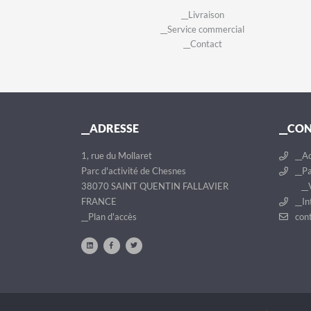
__Livraison
__Service commercial
__Contact
__ADRESSE
__CO
1, rue du Mollaret
__Ac
Parc d'activité de Chesnes
__Pa
38070 SAINT QUENTIN FALLAVIER
__V
FRANCE
__In
__Plan d'accès
cont