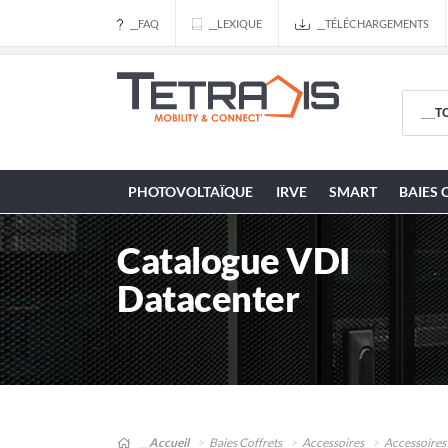
__FAQ
__LEXIQUE
__TÉLÉCHARGEMENTS
PHOTOVOLTAÏQUE
IRVE
SMART
BAIES 
Catalogue VDI
Datacenter
__Accueil
Baies Coffrets
Accessoires
Accessoires b