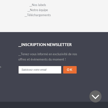
__Nos labels
__Notre équipe
__Téléchargements
__INSCRIPTION NEWSLETTER
__Tenez-vous informé en exclusivité de nos
offres et évènements du moment !
fs