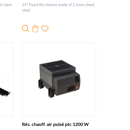
t steel
19" Fixed lite shelves made of 1.5mm sheet
steel
Rés. chauff. air pulsé ptc 1200 W