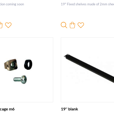
tion coming soon
19" Fixed shelves made of 2mm shee
 cage m6
19'' blank