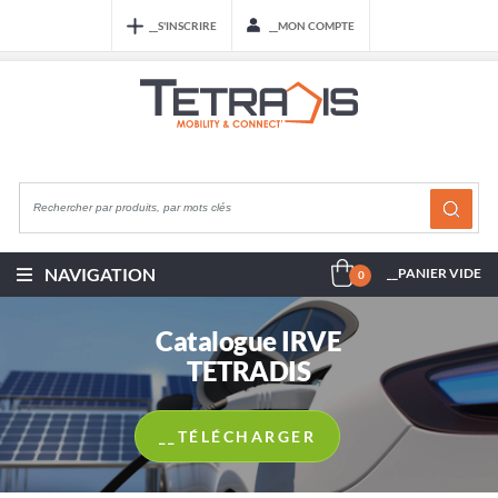
__S'INSCRIRE
__MON COMPTE
NAVIGATION
__PANIER VIDE
0
Catalogue IRVE
TETRADIS
__TÉLÉCHARGER