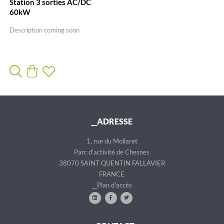
Station 3 sorties AC/DC
60kW
Description coming soon
__ADRESSE
1, rue du Mollaret
Parc d'activité de Chesnes
38070 SAINT QUENTIN FALLAVIER
FRANCE
__Plan d'accès