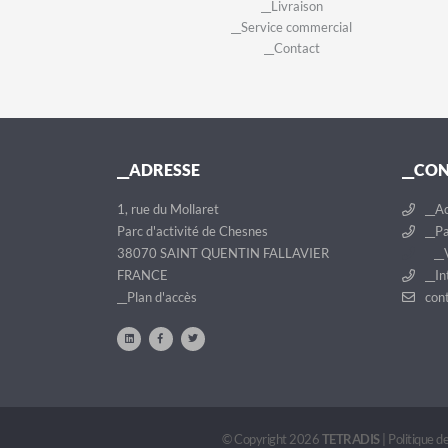
__Livraison
__Service commercial
__Contact
__ADRESSE
__CO
1, rue du Mollaret
__Ac
Parc d'activité de Chesnes
__Pa
38070 SAINT QUENTIN FALLAVIER
__V
FRANCE
__In
__Plan d'accès
cont
© Copyright 2026
TETRADIS
|
Politique de