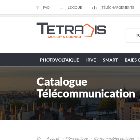
__FAQ
__LEXIQUE
__TÉLÉCHARGEMENTS
PHOTOVOLTAÏQUE
IRVE
SMART
BAIES 
Catalogue
Télécommunication
__Accueil
Fibre optique
Consommables optiques