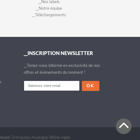
__Nos labels
__Notre équipe
__Téléchargements
__INSCRIPTION NEWSLETTER
__Tenez-vous informé en exclusivité de nos
offres et évènements du moment !
fs
intweb
|
Entreprises Auvergne-Rhône-Alpes