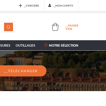
__S'INSCRIRE
__MON COMPTE
__PANIER
VIDE
SURES
OUTILLAGES
NOTRE SÉLECTION
__TÉLÉCHARGER