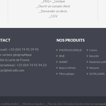
-
__FAQ
__Lexique
__Ouvrir un compte client
__Demander un devis
__CGV
NTACT
NOS PRODUITS
cueil : +33 (0)4 74 95 39 95
PHOTOVOLTAÏQUE
Cuivre
r secteur géographique
IRVE
Sécurité
oir la carte de France
SMART
Matériels acti
ternational : +33 (0)4 74 95 94 23
Baies Coffrets
Mesures
act@tetradis.com
Fibre optique
OUTILLAGES
 confidentialité
|
__Mentions légales
|
__Plan du site
|
Création de site internet
sercopo