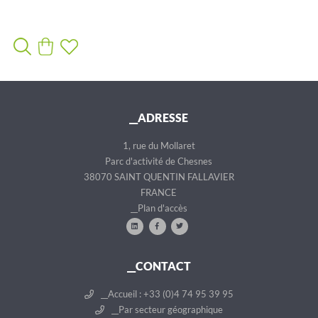
__ADRESSE
1, rue du Mollaret
Parc d'activité de Chesnes
38070 SAINT QUENTIN FALLAVIER
FRANCE
__Plan d'accès
__CONTACT
__Accueil : +33 (0)4 74 95 39 95
__Par secteur géographique