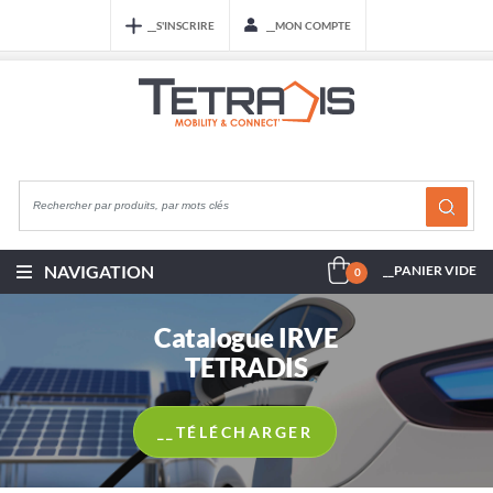
__S'INSCRIRE
__MON COMPTE
NAVIGATION
__PANIER VIDE
0
Catalogue IRVE
TETRADIS
__TÉLÉCHARGER