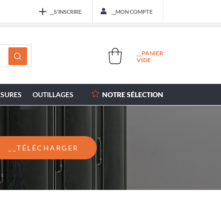
__S'INSCRIRE
__MON COMPTE
__PANIER
VIDE
SURES
OUTILLAGES
NOTRE SÉLECTION
__TÉLÉCHARGER