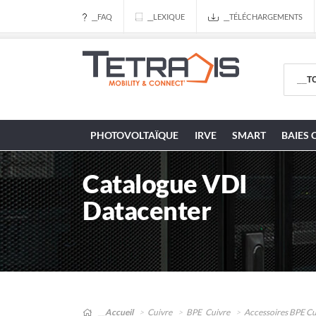
__FAQ
__LEXIQUE
__TÉLÉCHARGEMENTS
PHOTOVOLTAÏQUE
IRVE
SMART
BAIES 
Catalogue VDI
Datacenter
__Accueil
Cuivre
BPE_Cuivre
Accessoires BPE Cu